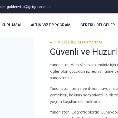
.com, goldenvisa@gctgreece.com
KURUMSAL
ALTIN VIZE PROGRAMI
GEREKLI BELGELER
ALTIN VIZE ILE ALTIN YAŞAM
Güvenli ve Huzur
Yunanistan Altın Vizesini kendiniz içi
kişiler olan çocuklarınız, eşiniz, anne
sunabilirsiniz.
Yunanistan; temiz ve ılıman havası, sak
yemekleri, halkının samimiyeti ile bir ta
yaşam koşulları sunmaktadır.
Yunanistan; Coğrafik olarak, Güneydo