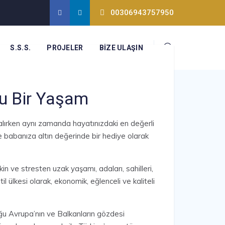
00306943757950
S.S.S.
PROJELER
BIZE ULAŞIN
lu Bir Yaşam
n alırken aynı zamanda hayatınızdaki en değerli
 ve babanıza altın değerinde bir hediye olarak
in ve stresten uzak yaşamı, adaları, sahilleri,
til ülkesi olarak, ekonomik, eğlenceli ve kaliteli
ğu Avrupa’nın ve Balkanların gözdesi