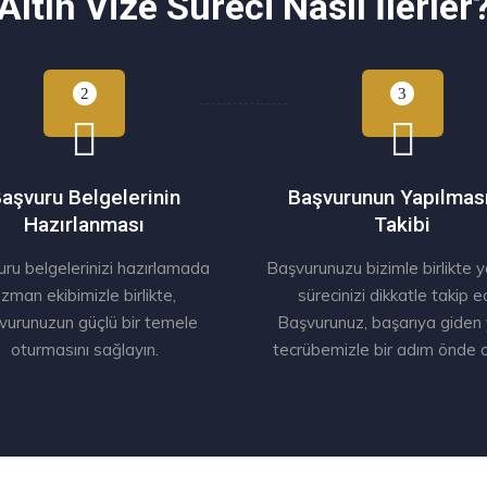
Altın Vize Süreci Nasıl İlerler
aşvuru Belgelerinin
Başvurunun Yapılmas
Hazırlanması
Takibi
ru belgelerinizi hazırlamada
Başvurunuzu bizimle birlikte 
zman ekibimizle birlikte,
sürecinizi dikkatle takip e
vurunuzun güçlü bir temele
Başvurunuz, başarıya giden
oturmasını sağlayın.
tecrübemizle bir adım önde o