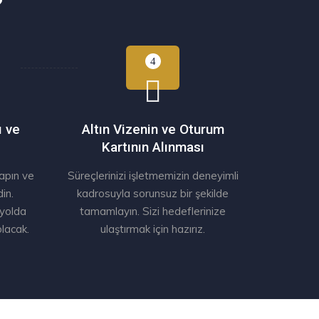
?
ı ve
Altın Vizenin ve Oturum
Kartının Alınması
yapın ve
Süreçlerinizi işletmemizin deneyimli
din.
kadrosuyla sorunsuz bir şekilde
 yolda
tamamlayın. Sizi hedeflerinize
lacak.
ulaştırmak için hazırız.