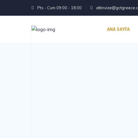
Pts - Cum 09:00 - 18:00
altinvize@gctgreece
ANA SAYFA