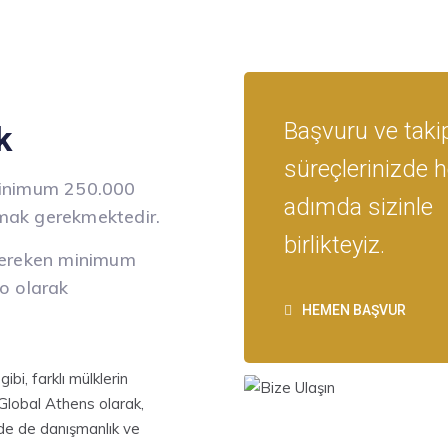
Başvuru ve taki
k
süreçlerinizde h
minimum 250.000
adımda sizinle
mak gerekmektedir.
birlikteyiz.
 gereken minimum
o olarak
HEMEN BAŞVUR
ibi, farklı mülklerin
 Global Athens olarak,
nde de danışmanlık ve