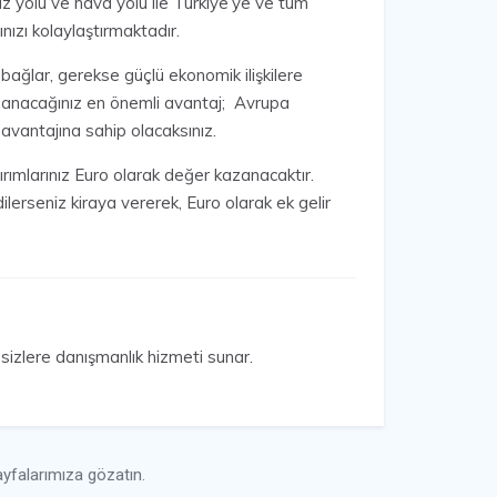
z yolu ve hava yolu ile Türkiye’ye ve tüm
ınızı kolaylaştırmaktadır.
l bağlar, gerekse güçlü ekonomik ilişkilere
kazanacağınız en önemli avantaj; Avrupa
avantajına sahip olacaksınız.
ırımlarınız Euro olarak değer kazanacaktır.
lerseniz kiraya vererek, Euro olarak ek gelir
sizlere danışmanlık hizmeti sunar.
yfalarımıza gözatın.