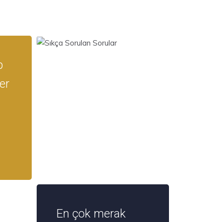
p
er
En çok merak