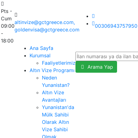
Pts -
Cum
altinvize@gctgreece.com,
09:00
00306943757950
goldenvisa@gctgreece.com
-
18:00
Ana Sayfa
Kurumsal
Faaliyetlerimiz
Arama Yap
Altın Vize Programı
Neden
Yunanistan?
Altın Vize
Avantajları
Yunanistan'da
Mülk Sahibi
Olarak Altın
Vize Sahibi
Olmak