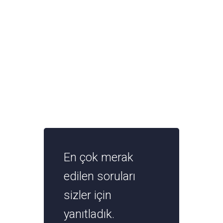
En çok merak
edilen soruları
sizler için
yanıtladık.