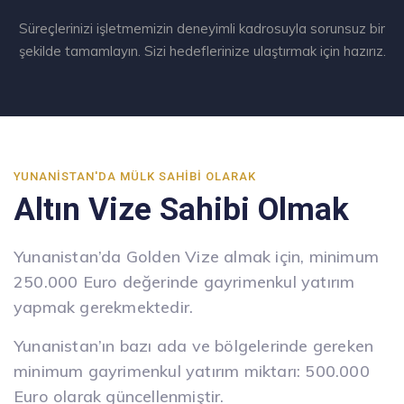
Süreçlerinizi işletmemizin deneyimli kadrosuyla sorunsuz bir
şekilde tamamlayın. Sizi hedeflerinize ulaştırmak için hazırız.
YUNANISTAN'DA MÜLK SAHIBI OLARAK
Altın Vize Sahibi Olmak
Yunanistan’da Golden Vize almak için, minimum
250.000 Euro değerinde gayrimenkul yatırım
yapmak gerekmektedir.
Yunanistan’ın bazı ada ve bölgelerinde gereken
minimum gayrimenkul yatırım miktarı: 500.000
Euro olarak güncellenmiştir.