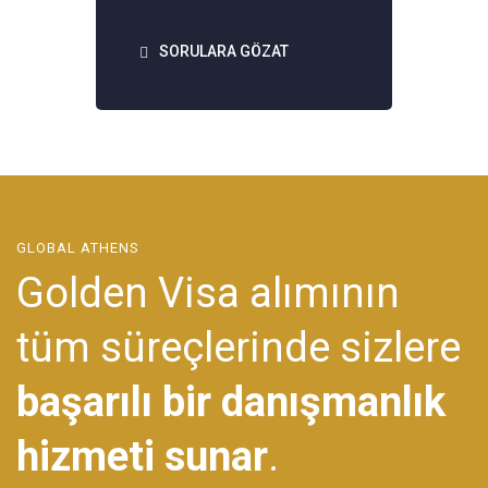
SORULARA GÖZAT
GLOBAL ATHENS
Golden Visa alımının
tüm süreçlerinde sizlere
başarılı bir danışmanlık
hizmeti sunar
.