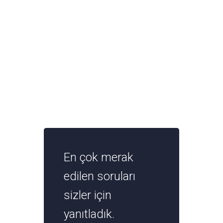
En çok merak
edilen soruları
sizler için
yanıtladık.