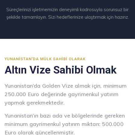
Süreçlerinizi işletmemizin deneyimli kadrosuyla sorunsuz bir
şekilde tamamlayın. Sizi hedeflerinize ulaştırmak için hazırız.
YUNANISTAN'DA MÜLK SAHIBI OLARAK
Altın Vize Sahibi Olmak
Yunanistan’da Golden Vize almak için, minimum
250.000 Euro değerinde gayrimenkul yatırım
yapmak gerekmektedir.
Yunanistan’ın bazı ada ve bölgelerinde gereken
minimum gayrimenkul yatırım miktarı: 500.000
Euro olarak güncellenmiştir.