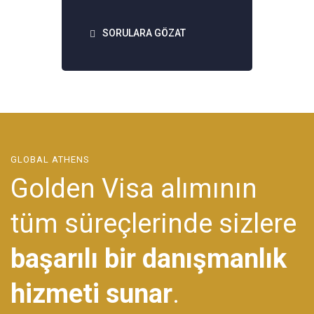
SORULARA GÖZAT
GLOBAL ATHENS
Golden Visa alımının
tüm süreçlerinde sizlere
başarılı bir danışmanlık
hizmeti sunar
.