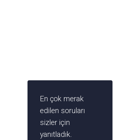
En çok merak
edilen soruları
sizler için
yanıtladık.