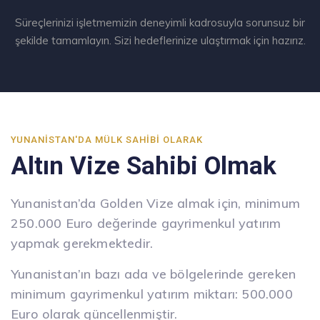
Süreçlerinizi işletmemizin deneyimli kadrosuyla sorunsuz bir
şekilde tamamlayın. Sizi hedeflerinize ulaştırmak için hazırız.
YUNANISTAN'DA MÜLK SAHIBI OLARAK
Altın Vize Sahibi Olmak
Yunanistan’da Golden Vize almak için, minimum
250.000 Euro değerinde gayrimenkul yatırım
yapmak gerekmektedir.
Yunanistan’ın bazı ada ve bölgelerinde gereken
minimum gayrimenkul yatırım miktarı: 500.000
Euro olarak güncellenmiştir.