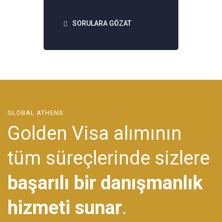
SORULARA GÖZAT
GLOBAL ATHENS
Golden Visa alımının
tüm süreçlerinde sizlere
başarılı bir danışmanlık
hizmeti sunar
.