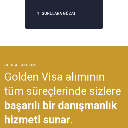
SORULARA GÖZAT
GLOBAL ATHENS
Golden Visa alımının
tüm süreçlerinde sizlere
başarılı bir danışmanlık
hizmeti sunar
.