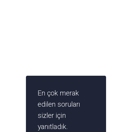
En çok merak
edilen soruları
sizler için
yanıtladık.