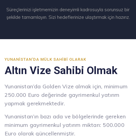
Süreçlerinizi işletmemizin deneyimli kadrosuyla sorunsuz bir
şekilde tamamlayın. Sizi hedeflerinize ulaştırmak için hazırız.
YUNANISTAN'DA MÜLK SAHIBI OLARAK
Altın Vize Sahibi Olmak
Yunanistan’da Golden Vize almak için, minimum
250.000 Euro değerinde gayrimenkul yatırım
yapmak gerekmektedir.
Yunanistan’ın bazı ada ve bölgelerinde gereken
minimum gayrimenkul yatırım miktarı: 500.000
Euro olarak güncellenmiştir.