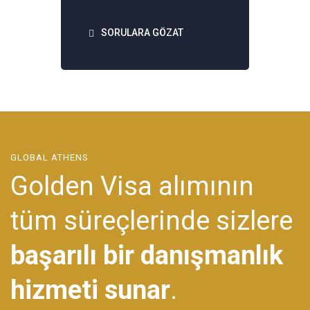
SORULARA GÖZAT
GLOBAL ATHENS
Golden Visa alımının
tüm süreçlerinde sizlere
başarılı bir danışmanlık
hizmeti sunar
.