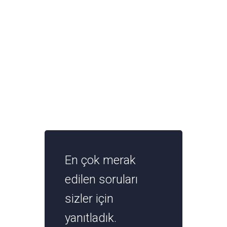
En çok merak
edilen soruları
sizler için
yanıtladık.