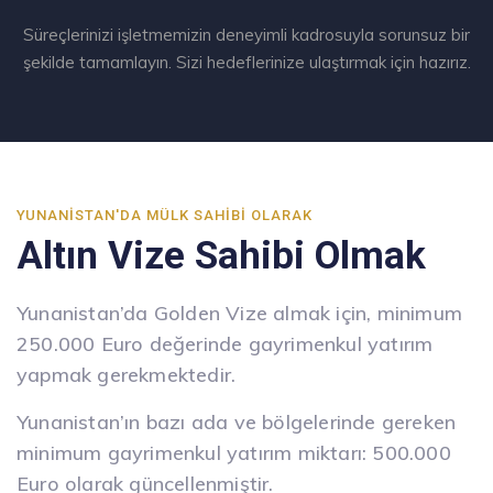
Süreçlerinizi işletmemizin deneyimli kadrosuyla sorunsuz bir
şekilde tamamlayın. Sizi hedeflerinize ulaştırmak için hazırız.
YUNANISTAN'DA MÜLK SAHIBI OLARAK
Altın Vize Sahibi Olmak
Yunanistan’da Golden Vize almak için, minimum
250.000 Euro değerinde gayrimenkul yatırım
yapmak gerekmektedir.
Yunanistan’ın bazı ada ve bölgelerinde gereken
minimum gayrimenkul yatırım miktarı: 500.000
Euro olarak güncellenmiştir.