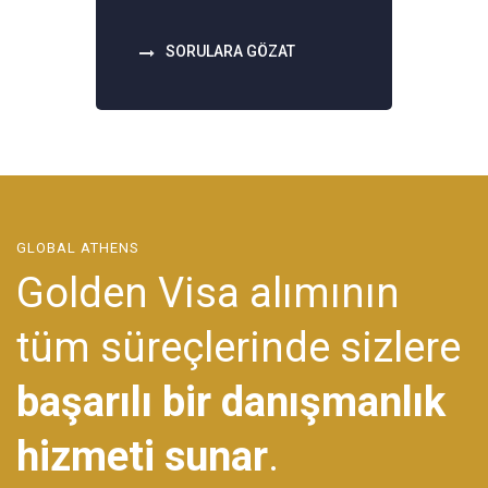
SORULARA GÖZAT
GLOBAL ATHENS
Golden Visa alımının
tüm süreçlerinde sizlere
başarılı bir danışmanlık
hizmeti sunar
.