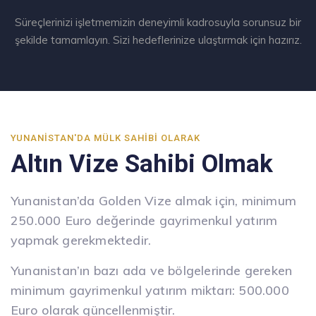
Süreçlerinizi işletmemizin deneyimli kadrosuyla sorunsuz bir
şekilde tamamlayın. Sizi hedeflerinize ulaştırmak için hazırız.
YUNANISTAN'DA MÜLK SAHIBI OLARAK
Altın Vize Sahibi Olmak
Yunanistan’da Golden Vize almak için, minimum
250.000 Euro değerinde gayrimenkul yatırım
yapmak gerekmektedir.
Yunanistan’ın bazı ada ve bölgelerinde gereken
minimum gayrimenkul yatırım miktarı: 500.000
Euro olarak güncellenmiştir.