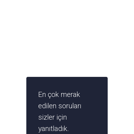
En çok merak
edilen soruları
sizler için
yanıtladık.